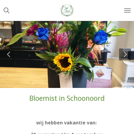
Ga
direct
naar
de
hoofdinhoud
Bloemist in Schoonoord
wij hebben vakantie van: