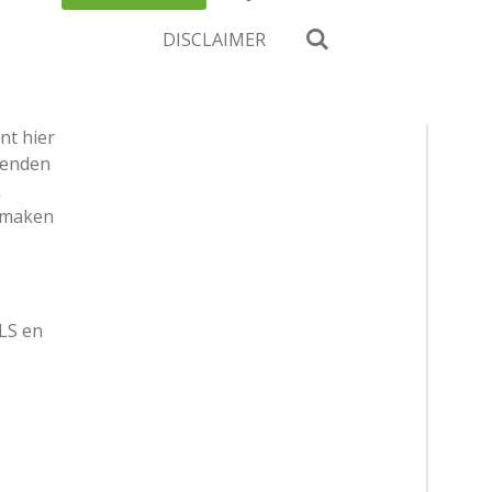
DISCLAIMER
nt hier
zenden
k
nmaken
GLS en