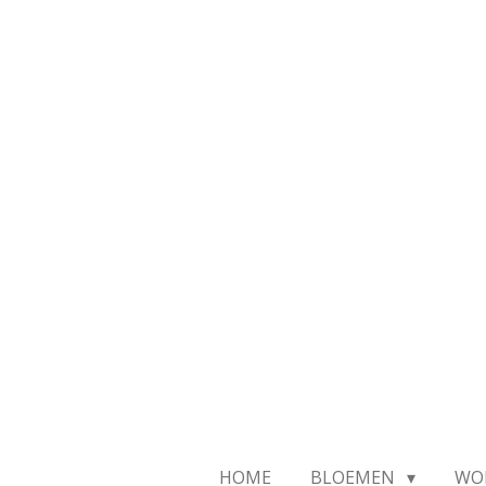
Ga
direct
naar
de
hoofdinhoud
HOME
BLOEMEN
WO